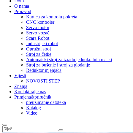
Dom
O nama
Proizvod
Kartica za kontrolu pokreta
CNC kontroler
Servo motor
Servo vozač
Scara Robot
Industrijski robot
Opružni stroj
Stroj za četke
Automatski stroj za izradu jednokratnih maski
Stroj za bušenje i stroj za glodanje
Reduktor mjenjača
Vijesti
NOVOSTI STEP
Znanja
Kontaktirajte nas
Primjena&priručnik
preuzimanje datoteka
Katalog
Video