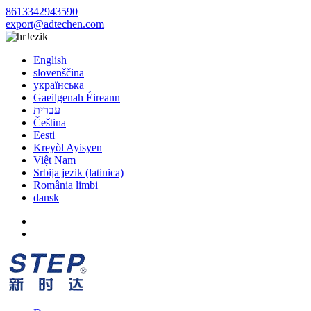
8613342943590
export@adtechen.com
Jezik
English
slovenščina
українська
Gaeilgenah Éireann
עברית
Čeština
Eesti
Kreyòl Ayisyen
Việt Nam
Srbija jezik (latinica)
România limbi
dansk