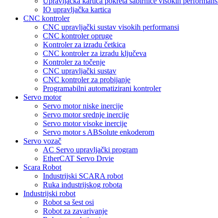
Upravljačka kartica pokreta sabirnice visokih performans
IO upravljačka kartica
CNC kontroler
CNC upravljački sustav visokih performansi
CNC kontroler opruge
Kontroler za izradu četkica
CNC kontroler za izradu ključeva
Kontroler za točenje
CNC upravljački sustav
CNC kontroler za probijanje
Programabilni automatizirani kontroler
Servo motor
Servo motor niske inercije
Servo motor srednje inercije
Servo motor visoke inercije
Servo motor s ABSolute enkoderom
Servo vozač
AC Servo upravljački program
EtherCAT Servo Drvie
Scara Robot
Industrijski SCARA robot
Ruka industrijskog robota
Industrijski robot
Robot sa šest osi
Robot za zavarivanje