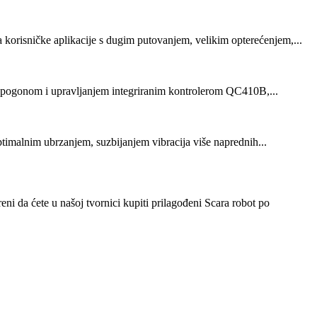
korisničke aplikacije s dugim putovanjem, velikim opterećenjem,...
ng pogonom i upravljanjem integriranim kontrolerom QC410B,...
optimalnim ubrzanjem, suzbijanjem vibracija više naprednih...
eni da ćete u našoj tvornici kupiti prilagođeni Scara robot po