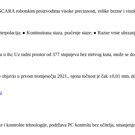
ARA robotskim proizvodima visoke preciznosti, velike brzine i visokih 
interpolacija; ● Kontinuirana staza, praćenje staze; ● Razne vrste ubrza
 u tlu; Uz radni prostor od 377 stupnjeva bez mrtvog kuta, može se dos
avio u prvom tromjesečju 2021., njena točnost je čak ±0,01 mm, dul
i kontrolne tehnologije, podržava PC kontrolu bez učitelja, smanjenj