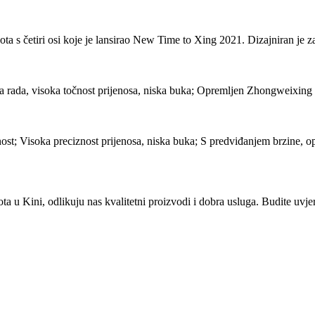
 četiri osi koje je lansirao New Time to Xing 2021. Dizajniran je za 
zina rada, visoka točnost prijenosa, niska buka; Opremljen Zhongweixi
znost; Visoka preciznost prijenosa, niska buka; S predviđanjem brzine, 
a u Kini, odlikuju nas kvalitetni proizvodi i dobra usluga. Budite uvjer