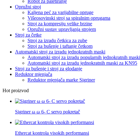
Robot za paletiranje
Opružni stroj
Kaljena peć za varijabilne opruge
Višeosovinski stroj sa spiralnim oprugama
Stroj za kompresiju velike brzine
Opružni sustav upravljanja strojem
Stroj za četke
Stroj za izradu četkica za zube
Stroj za bušenje i taftanje četkom
Automatski stroj za izradu jednokratnih maski
Automatski stroj za izradu popularnih jednokratnih mask
Automatski stroj za izradu jednokratnih maski za KN95
Stroj za bušenje i stroj za glodanje
Reduktor mjenjača
Reduktor mjenjača marke Sigriner
Hot proizvod
Sigriner ω ω 6- C servo pokretač
Ethercat kontrola visokih performansi