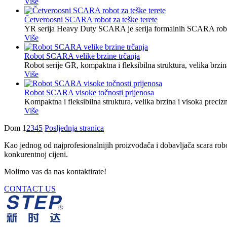
Više
Četveroosni SCARA robot za teške terete
YR serija Heavy Duty SCARA je serija formalnih SCARA robota s
Više
Robot SCARA velike brzine trčanja
Robot serije GR, kompaktna i fleksibilna struktura, velika br
Više
Robot SCARA visoke točnosti prijenosa
Kompaktna i fleksibilna struktura, velika brzina i visoka preci
Više
Dom
1
2
3
4
5
Posljednja stranica
Kao jednog od najprofesionalnijih proizvođača i dobavljača scara robot
konkurentnoj cijeni.
Molimo vas da nas kontaktirate!
CONTACT US