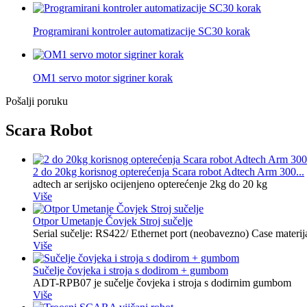
Programirani kontroler automatizacije SC30 korak
OM1 servo motor sigriner korak
Pošalji poruku
Scara Robot
2 do 20kg korisnog opterećenja Scara robot Adtech Arm 300...
adtech ar serijsko ocijenjeno opterećenje 2kg do 20 kg
Više
Otpor Umetanje Čovjek Stroj sučelje
Serial sučelje: RS422/ Ethernet port (neobavezno) Case materija
Više
Sučelje čovjeka i stroja s dodirom + gumbom
ADT-RPB07 je sučelje čovjeka i stroja s dodirnim gumbom
Više