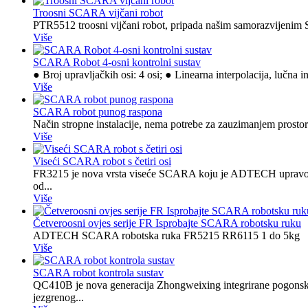
Troosni SCARA vijčani robot
PTR5512 troosni vijčani robot, pripada našim samorazvijenim SC
Više
SCARA Robot 4-osni kontrolni sustav
● Broj upravljačkih osi: 4 osi; ● Linearna interpolacija, lučna 
Više
SCARA robot punog raspona
Način stropne instalacije, nema potrebe za zauzimanjem prostora
Više
Viseći SCARA robot s četiri osi
FR3215 je nova vrsta viseće SCARA koju je ADTECH upravo obj
od...
Više
Četveroosni ovjes serije FR Isprobajte SCARA robotsku ruku
ADTECH SCARA robotska ruka FR5215 RR6115 1 do 5kg
Više
SCARA robot kontrola sustav
QC410B je nova generacija Zhongweixing integrirane pogonske 
jezgrenog...